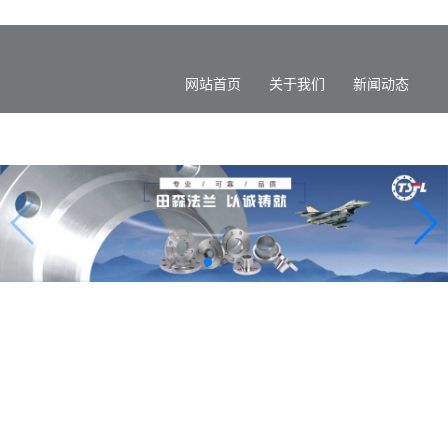
网站首页
关于我们
新闻动态
产品展示
检测设备
生产车间
联系我们