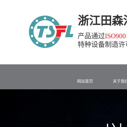
浙江田森
产品通过
ISO900
特种设备制造许
网站首页
关于我