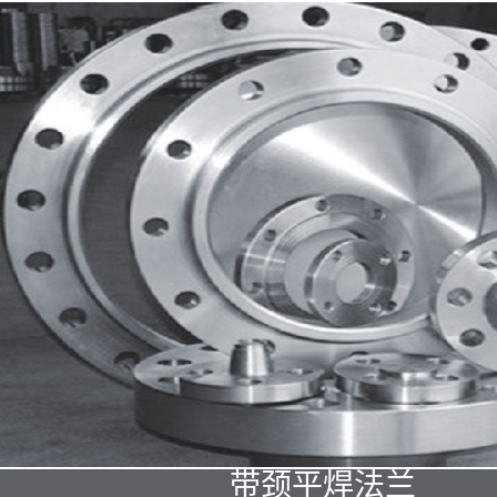
带颈平焊法兰