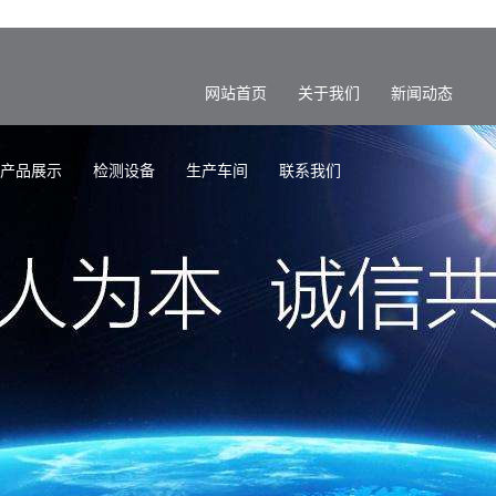
网站首页
关于我们
新闻动态
产品展示
检测设备
生产车间
联系我们