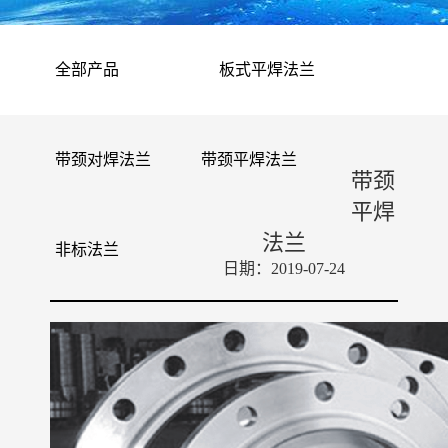
全部产品
板式平焊法兰
带颈对焊法兰
带颈平焊法兰
带颈
平焊
法兰
非标法兰
日期：2019-07-24